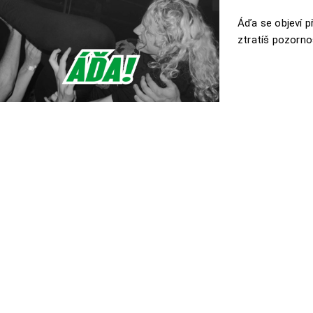
Áďa se objeví př
ztratíš pozorno