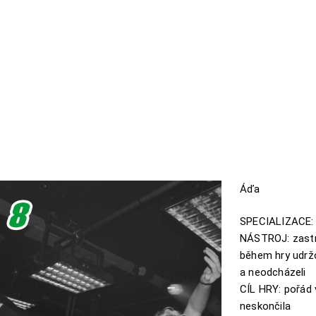
Áďa
SPECIALIZACE: 
NÁSTROJ: zastr
během hry udrž
a neodcházeli
CÍL HRY: pořád 
neskončila