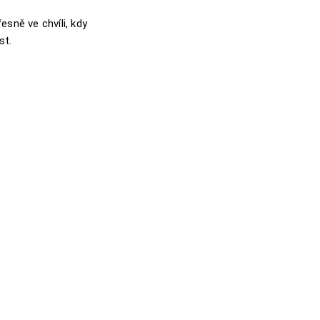
esně ve chvíli, kdy
st.