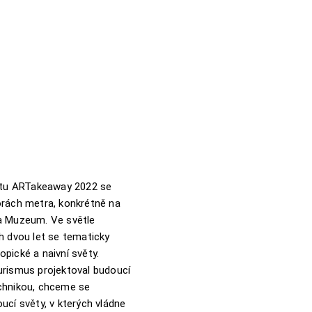
ektu ARTakeaway 2022 se
orách metra, konkrétně na
a Muzeum. Ve světle
h dvou let se tematicky
pické a naivní světy.
urismus projektoval budoucí
chnikou, chceme se
ucí světy, v kterých vládne