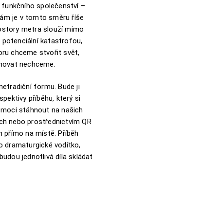
a funkčního společenství –
 nám je v tomto směru říše
Prostory metra slouží mimo
d potenciální katastrofou,
ru chceme stvořit svět,
chovat nechceme.
etradiční formu. Bude ji
pektivy příběhu, který si
 moci stáhnout na našich
ch nebo prostřednictvím QR
h přímo na místě. Příběh
o dramaturgické vodítko,
udou jednotlivá díla skládat