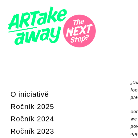
exhibice v prostoru
ARTAKEAWAY
„Ou
loo
O iniciativě
pre
Ročník 2025
com
Ročník 2024
we 
pow
Ročník 2023
app