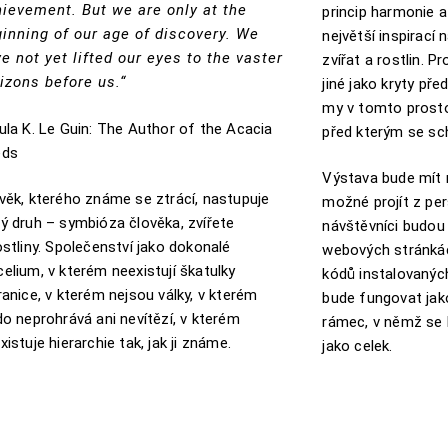
ievement. But we are only at the
princip harmonie 
inning of our age of discovery. We
největší inspirací
e not yet lifted our eyes to the vaster
zvířat a rostlin. 
izons before us.“
jiné jako kryty pře
my v tomto prosto
ula K. Le Guin: The Author of the Acacia
před kterým se s
eds
Výstava bude mít n
věk, kterého známe se ztrácí, nastupuje
možné projít z pers
ý druh – symbióza člověka, zvířete
návštěvníci budou
ostliny. Společenství jako dokonalé
webových stránká
elium, v kterém neexistují škatulky
kódů instalovanýc
ranice, v kterém nejsou války, v kterém
bude fungovat jak
do neprohrává ani nevítězí, v kterém
rámec, v němž se b
xistuje hierarchie tak, jak ji známe.
jako celek.