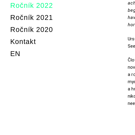
ach
Ročník 2022
beg
Ročník 2021
hav
hor
Ročník 2020
Urs
Kontakt
Se
EN
Člo
nov
a r
myc
a h
nik
nee