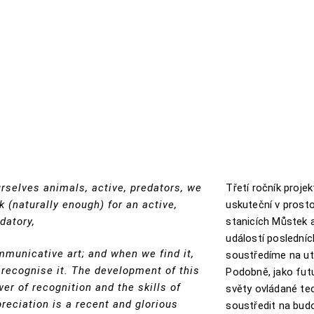
rselves animals, active, predators, we
Třetí ročník proj
k (naturally enough) for an active,
uskuteční v prost
datory,
stanicích Můstek 
událostí posledníc
municative art; and when we find it,
soustředíme na uto
recognise it. The development of this
Podobně, jako fut
er of recognition and the skills of
světy ovládané te
reciation is a recent and glorious
soustředit na budo