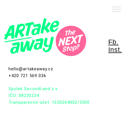
Přejít
exhibice v prostoru
ARTAKEAWAY
k
obsahu
webu
Fb.
Inst.
hello@artakeaway.cz
+420 721 569 036
Spolek SecondLand z.s.
IČO: 08230234
Transparentní účet: 1650264002/5500